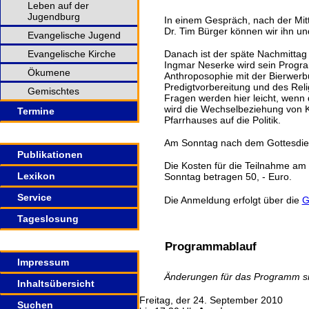
Leben auf der
Jugendburg
In einem Gespräch, nach der Mi
Dr. Tim Bürger können wir ihn u
Evangelische Jugend
Danach ist der späte Nachmittag f
Evangelische Kirche
Ingmar Neserke wird sein Progra
Ökumene
Anthroposophie mit der Bierwerbu
Predigtvorbereitung und des Relig
Gemischtes
Fragen werden hier leicht, wenn 
wird die Wechselbeziehung von Ki
Termine
Pfarrhauses auf die Politik.
Am Sonntag nach dem Gottesdien
Publikationen
Die Kosten für die Teilnahme am
Lexikon
Sonntag betragen 50, - Euro.
Service
Die Anmeldung erfolgt über die
G
Tageslosung
Programmablauf
Impressum
Änderungen für das Programm si
Inhaltsübersicht
Freitag, der 24. September 2010
Suchen