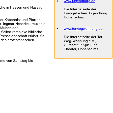
www.jugendburg.de
rche in Hessen und Nassau
Die Internetseite der
Evangelischen Jugendburg
Hohensolms
er Kaberetist und Pfarrer
n. Ingmar Neserke kreuzt die
e Mühen der
www.torwegwohnung.de
. Selbst komplexe biblische
Presselandschaft erklärt. So
Die Internetseite der Tor-
 des protestantischen
Weg-Wohnung e.V.,
Gutshof für Spiel und
Theater, Hohensolms
ahme von Samstag bis