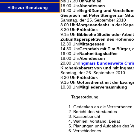
bis 17.30 Uhr
Anreise
18.00 Uhr
Abendessen
Hilfe zur Benutzung
19.30 Uhr
Begrüßung und Vorstellun
Gespräch mit Peter Stenger zur Sit
Samstag, der 25. September 2010
8.00 Uhr
Morgenandacht in der Kapel
8.30 Uhr
Frühstück
9.15 Uhr
Biblische Studie oder Arbe
Zukunftsperspektiven des Hohenso
12.30 Uhr
Mittagessen
14.30 Uhr
Gespräch mit Tim Bürger,
16.00 Uhr
Nachmittagskaffee
18.00 Uhr
Abendessen
20.00 Uhr
Ingmars bundesweite
C
hri
Kirchenkabarett von und mit Ingmar
Sonntag, der 26. September 2010
8.30 Uhr
Frühstück
9.15 Uhr
Gottesdienst mit der Evan
10.30 Uhr
Mitgliederversammlung
Tagesordnung:
Gedenken an die Verstorbenen
Bericht des Vorstandes
Kassenbericht
Wahlen: Vorstand, Beirat
Planungen und Aufgaben des Ve
Verschiedenes