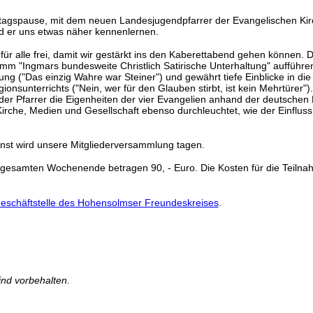
ttagspause, mit dem neuen Landesjugendpfarrer der Evangelischen Ki
nd er uns etwas näher kennenlernen.
ür alle frei, damit wir gestärkt ins den Kaberettabend gehen können. D
mm "Ingmars bundesweite Christlich Satirische Unterhaltung" aufführe
ng ("Das einzig Wahre war Steiner") und gewährt tiefe Einblicke in di
ionsunterrichts ("Nein, wer für den Glauben stirbt, ist kein Mehrtürer")
der Pfarrer die Eigenheiten der vier Evangelien anhand der deutschen 
rche, Medien und Gesellschaft ebenso durchleuchtet, wie der Einfluss
st wird unsere Mitgliederversammlung tagen.
 gesamten Wochenende betragen 90, - Euro. Die Kosten für die Teiln
eschäftstelle des Hohensolmser Freundeskreises
.
nd vorbehalten.