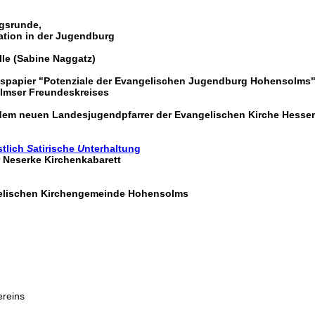
gsrunde,
uation in der Jugendburg
le (Sabine Naggatz)
itspapier "Potenziale der Evangelischen Jugendburg Hohensolms
lmser Freundeskreises
 dem neuen Landesjugendpfarrer der Evangelischen Kirche Hess
stlich
S
atirische
U
nterhaltung
 Neserke Kirchenkabarett
gelischen Kirchengemeinde Hohensolms
reins