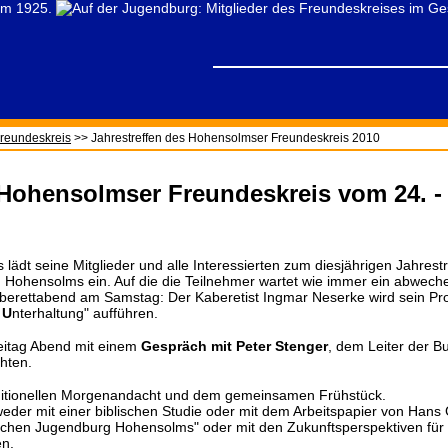
reundeskreis
>> Jahrestreffen des Hohensolmser Freundeskreis 2010
 Hohensolmser Freundeskreis vom 24. - 
ädt seine Mitglieder und alle Interessierten zum diesjährigen Jahrest
 Hohensolms ein. Auf die die Teilnehmer wartet wie immer ein abwec
Kaberettabend am Samstag: Der Kaberetist Ingmar Neserke wird sein 
e
U
nterhaltung" aufführen.
eitag Abend mit einem
Gespräch mit Peter Stenger
, dem Leiter der Bu
hten.
aditionellen Morgenandacht und dem gemeinsamen Frühstück.
weder mit einer biblischen Studie oder mit dem Arbeitspapier von Hans
schen Jugendburg Hohensolms" oder mit den Zukunftsperspektiven fü
en.