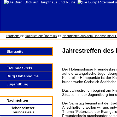
Startseite
>>
Nachrichten: Überblick
>>
Nachrichten aus dem Hohensolmser F
Jahrestreffen des
Startseite
Freundeskreis
Der Hohensolmser Freundeskreis l
auf die Evangelische Jugendburg
Burg Hohensolms
Kultureller Höhepunkte ist der 
bundesweite
C
hristlich
S
atirisch
Jugendburg
Das Jahrestreffen beginnt am Fr
Situation in der Jugendburg beric
Nachrichten
Der Samstag beginnt mit der tr
Anschließend wollen wir uns ent
Hohensolmser
Thema "Potenziale der Evangeli
Freundeskreis
Freundeskreis auseinander setz