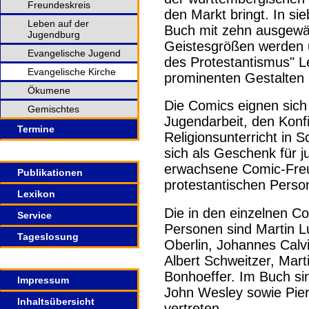
Freundeskreis
den Markt bringt. In si
Leben auf der
Buch mit zehn ausgewä
Jugendburg
Geistesgrößen werden u
Evangelische Jugend
des Protestantismus" 
Evangelische Kirche
prominenten Gestalten i
Ökumene
Die Comics eignen sich
Gemischtes
Jugendarbeit, den Konf
Termine
Religionsunterricht in 
sich als Geschenk für 
erwachsene Comic-Freu
Publikationen
protestantischen Perso
Lexikon
Die in den einzelnen C
Service
Personen sind Martin Lu
Tageslosung
Oberlin, Johannes Calv
Albert Schweitzer, Mart
Bonhoeffer. Im Buch sin
Impressum
John Wesley sowie Pie
Inhaltsübersicht
vertreten.