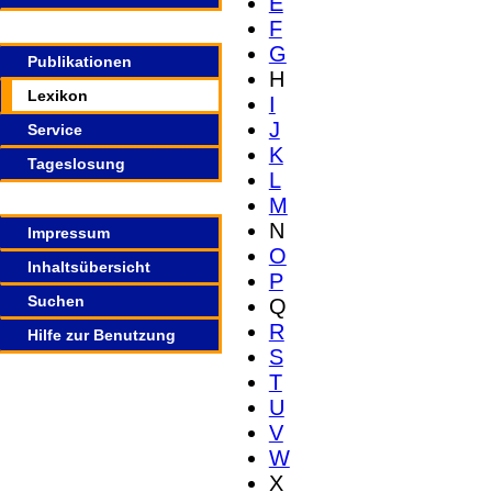
E
F
G
Publikationen
H
Lexikon
I
J
Service
K
Tageslosung
L
M
N
Impressum
O
Inhaltsübersicht
P
Suchen
Q
R
Hilfe zur Benutzung
S
T
U
V
W
X